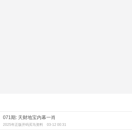
071期: 天财地宝内幕一肖
2025年正版开码买马资料
03-12 00:31