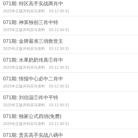
071期: 特区高手实战两肖中
2025年正版开码买马资料
03-12 00:31
071期: 神算独创三肖中特
2025年正版开码买马资料
03-12 00:31
071期: 金牌最准三俏救世主
2025年正版开码买马资料
03-12 00:31
071期: 水果奶奶传真①肖中
2025年正版开码买马资料
03-12 00:31
071期: 情报中心必中二肖中
2025年正版开码买马资料
03-12 00:31
071期: 刘伯温①肖中平特
2025年正版开码买马资料
03-12 00:31
071期: 独家公式四俏(免费)
2025年正版开码买马资料
03-12 00:31
071期: 贵宾高手实战八碼中