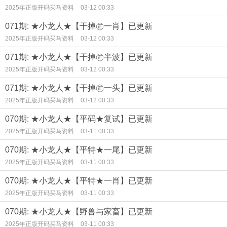
2025年正版开码买马资料
03-12 00:33
071期: ★小龙人★【干掉㊣一肖】已更新
2025年正版开码买马资料
03-12 00:33
071期: ★小龙人★【干掉㊣半波】已更新
2025年正版开码买马资料
03-12 00:33
071期: ★小龙人★【干掉㊣一头】已更新
2025年正版开码买马资料
03-12 00:33
070期: ★小龙人★【平码★复试】已更新
2025年正版开码买马资料
03-11 00:33
070期: ★小龙人★【平特★一尾】已更新
2025年正版开码买马资料
03-11 00:33
070期: ★小龙人★【平特★一肖】已更新
2025年正版开码买马资料
03-11 00:33
070期: ★小龙人★【野兽与家畜】已更新
2025年正版开码买马资料
03-11 00:33