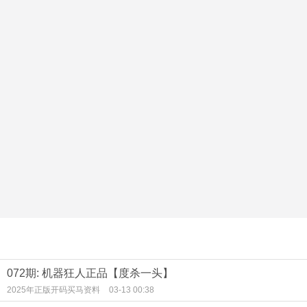
072期: 机器狂人正品【度杀一头】
2025年正版开码买马资料
03-13 00:38