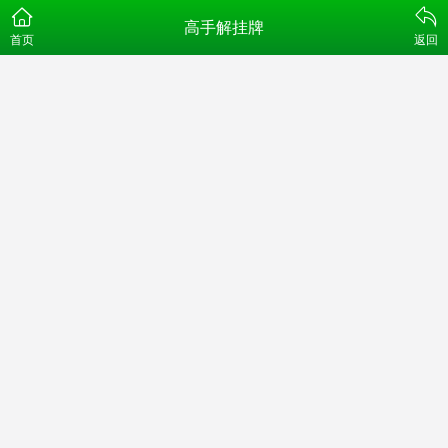
高手解挂牌
首页
返回