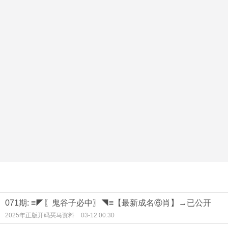
071期: ≡◤〖鬼谷子必中〗◥≡【最新成名⑥肖】→已公开
2025年正版开码买马资料
03-12 00:30